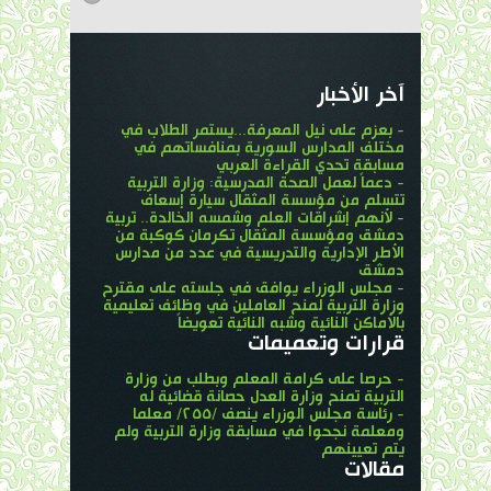
آخر الأخبار
- بعزم على نيل المعرفة...يستمر الطلاب في
مختلف المدارس السورية بمنافساتهم في
مسابقة تحدي القراءة العربي
- دعماً لعمل الصحة المدرسية: وزارة التربية
تتسلم من مؤسسة المثقال سيارة إسعاف
- لأنهم إشراقات العلم وشمسه الخالدة.. تربية
دمشق ومؤسسة المثقال تكرمان كوكبة من
الأطر الإدارية والتدريسية في عدد من مدارس
دمشق
- مجلس الوزراء يوافق في جلسته على مقترح
وزارة التربية لمنح العاملين في وظائف تعليمية
بالأماكن النائية وشبه النائية تعويضاً
قرارات وتعميمات
- حرصا على كرامة المعلم وبطلب من وزارة
التربية تمنح وزارة العدل حصانة قضائية له
- رئاسة مجلس الوزراء ينصف /٢٥٥/ معلما
ومعلمة نجحوا في مسابقة وزارة التربية ولم
يتم تعيينهم
مقالات