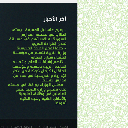
آخر الأخبار
- بعزم على نيل المعرفة...يستمر
الطلاب في مختلف المدارس
السورية بمنافساتهم في مسابقة
تحدي القراءة العربي
- دعماً لعمل الصحة المدرسية:
وزارة التربية تتسلم من مؤسسة
المثقال سيارة إسعاف
- لأنهم إشراقات العلم وشمسه
الخالدة.. تربية دمشق ومؤسسة
المثقال تكرمان كوكبة من الأطر
الإدارية والتدريسية في عدد من
مدارس دمشق
- مجلس الوزراء يوافق في جلسته
على مقترح وزارة التربية لمنح
العاملين في وظائف تعليمية
بالأماكن النائية وشبه النائية
تعويضاً
الرئيسية
أقسام المديرية
المكتبة الإلكترونية
إتصل