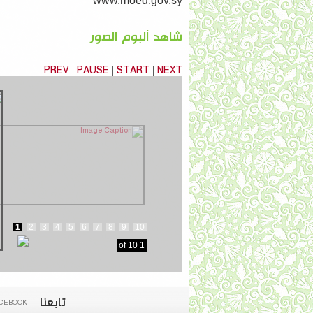
www.moed.gov.sy
شاهد ألبوم الصور
|
|
|
PREV
PAUSE
START
NEXT
1
2
3
4
5
6
7
8
9
10
10
of
1
تابعنا
CEBOOK