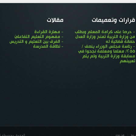
قرارات وتعميمات
مقالات
- حرصا على كرامة المعلم وبطلب
- مهارة القراءة
من وزارة التربية تمنح وزارة العدل
- مفهوم التعليم التفاعليّ
حصانة قضائية له
- الفرق بين التعليم و التدريس
- رئاسة مجلس الوزراء ينصف /
- نظافة المدرسة
٢٥٥/ معلما ومعلمة نجحوا في
مسابقة وزارة التربية ولم يتم
تعيينهم
الحقوق محفوظة 2016© مديرية تربية دمشق
 بنا
من نحن