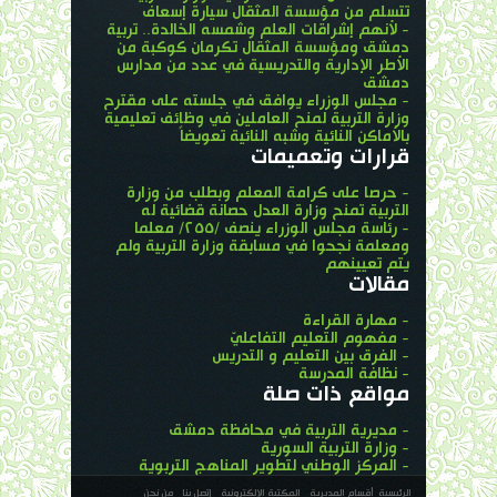
تتسلم من مؤسسة المثقال سيارة إسعاف
- لأنهم إشراقات العلم وشمسه الخالدة.. تربية
دمشق ومؤسسة المثقال تكرمان كوكبة من
الأطر الإدارية والتدريسية في عدد من مدارس
دمشق
- مجلس الوزراء يوافق في جلسته على مقترح
وزارة التربية لمنح العاملين في وظائف تعليمية
بالأماكن النائية وشبه النائية تعويضاً
قرارات وتعميمات
- حرصا على كرامة المعلم وبطلب من وزارة
التربية تمنح وزارة العدل حصانة قضائية له
- رئاسة مجلس الوزراء ينصف /٢٥٥/ معلما
ومعلمة نجحوا في مسابقة وزارة التربية ولم
يتم تعيينهم
مقالات
- مهارة القراءة
- مفهوم التعليم التفاعليّ
- الفرق بين التعليم و التدريس
- نظافة المدرسة
مواقع ذات صلة
- مديرية التربية في محافظة دمشق
- وزارة التربية السورية
- المركز الوطني لتطوير المناهج التربوية
الرئيسية
أقسام المديرية
المكتبة الإلكترونية
إتصل بنا
من نحن