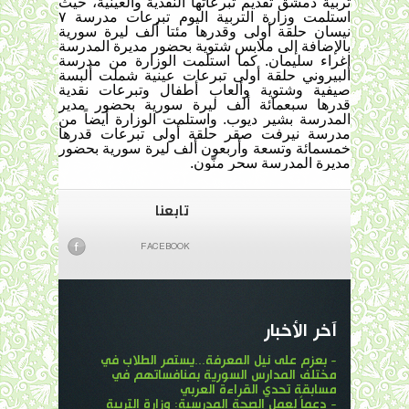
تربية دمشق تقديم تبرعاتها النقدية والعينية، حيث 
استلمت وزارة التربية اليوم تبرعات مدرسة ٧ 
نيسان حلقة أولى وقدرها مئتا ألف ليرة سورية 
بالإضافة إلى ملابس شتوية بحضور مديرة المدرسة 
إغراء سليمان. 
كما استلمت الوزارة من مدرسة 
البيروني حلقة أولى تبرعات عينية شملت ألبسة 
صيفية وشتوية وألعاب أطفال وتبرعات نقدية 
قدرها سبعمائة ألف ليرة سورية بحضور مدير 
المدرسة بشير ديوب. 
واستلمت الوزارة أيضاً من 
مدرسة نيرفت صقر حلقة أولى تبرعات قدرها 
خمسمائة وتسعة وأربعون ألف ليرة سورية بحضور 
مديرة المدرسة سحر منّون.
تابعنا
FACEBOOK
آخر الأخبار
- بعزم على نيل المعرفة...يستمر الطلاب في
مختلف المدارس السورية بمنافساتهم في
مسابقة تحدي القراءة العربي
- دعماً لعمل الصحة المدرسية: وزارة التربية