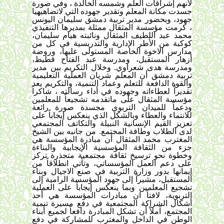
لأنهم إشراقات العلم وشمسه الخالدة ، وفي صورة 
جسدت مكانة المعلم وتقدير جهوده التي لاتضاهيهيا 
جهود، وبحضور مدير تربية دمشق سليمان اليونس 
، كرمت مؤسسة المثقال ممثلة بمديرها التنفيذي 
محمد عبد اللطيف المثقال ونائبته هيام سليمان، 
كوكبة من الأطر الإدارية والتدريسية في كل من 
مدارس الاخوة الخاصة المستولى عليها، وروضة 
أزهار المستقبل، ومدرسة عبد الفتاح قطيط، 
ومدرسة هدى شعراوي. 
وخلال التكريم بين مدير 
تربية دمشق أن المعلم شريان العملية التعليمية 
والقوة الدافعة للتعلم وعماد التنمية، والتكريم يعد 
تقديراً لعطاءاته وجهوده في أداء رسالته ، شاكراً 
مؤسسة المثقال على ماتقدمه تشجيعاً للمعلمين 
ودعماً للميدان التربوي مجسدة صورة رائعة 
للانتماء والعطاء وبالشكل الذي ينعكس إيجاباً على 
تعزيز القيم الإنسانية النبيلة والتكاتف المجتمعي 
لدى الطلاب وطافة المجتمع. 
من جانبه بين الشيخ 
المغترب محمد المثقال أن مبادرة المؤسسة هي 
جزء من الثقافة المؤسسية الإيجابية والبناءة 
وخطوة نحو ترسيخ ثقافة مجتمعية متجذرة تركز 
على دعم العمل المؤسساتي، وتأتي انطلاقاً من 
إيمانها بدور وزارة التربية في صنع الاجيال وبناء 
المستقبل، مشيراً إلى جهود المؤسسة الرامية إلى 
تشجيع المعلمين وبما ينعكس إيجاباً على العملية 
التربوية، لافتاً ان مبادرات المؤسسة هي أحد 
أشكال الشراكة المجتمعية في دفع مسيرة تنمية 
المجتمع، آملاً أن تشكل المبادرة دافعاً لجميع أبناء 
الوطن في الداخل والمغترب للمشاركة في دفع 